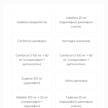
Vidalista 20 мг
Vidalista (видалиста)
(тадалафил) дженерик
сиалис
Cenforce (ценфорс)
Kamagra (камагра)
Cenforce D 100 мг + 60
Cenforce D 100 мг + 60
мг (силденафил +
мг (силденафил +
дапоксетин)
дапоксетин)
Zudena 100 мг
Vilitra (вилитра)
(уденафил)
Sildalist 100 мг + 20 мг
Tadarise 20 мг
(силденафил +
(тадалафил) дженерик
тадалафил)
сиалис