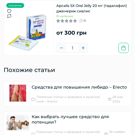
Apcalis SX Oral Jelly 20 мг (тадалафил)
Анонимно
дженерик сиалис
В наличии
0
от 300 грн
Похожие статьи
Средства для повышения либидо – Erecto
Полезные статьи о здоровье и мужской
28 мая
силе – Erecto
2024
Как выбрать лучшее средство для
потенции?
Полезные статьи о здоровье и мужской
28 ноября