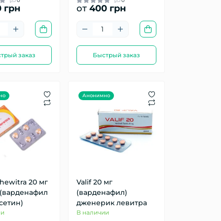
0
0
 грн
от
400 грн
трый заказ
Быстрый заказ
но
Анонимно
hewitra 20 мг
Valif 20 мг
 (варденафил
(варденафил)
сетин)
дженерик левитра
ии
В наличии