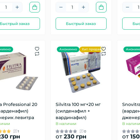
Быстрый заказ
Быстрый заказ
Быс
нимно
Анонимно
Хит продаж
Аноним
ra Professional 20
Silvitra 100 мг+20 мг
Snovitra
варденафил)
(силденафил +
(варде
нерик левитра
вардинафил)
дженер
личии
В наличии
В налич
1
0
30 грн
от
230 грн
от
150