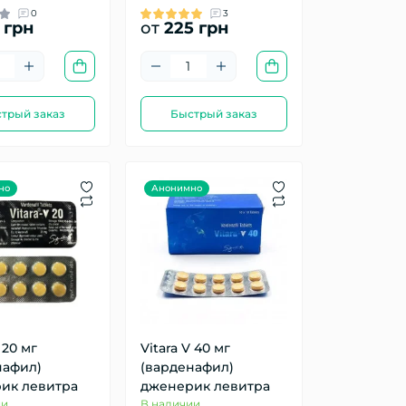
0
3
 грн
от
225 грн
трый заказ
Быстрый заказ
но
Анонимно
 20 мг
Vitara V 40 мг
нафил)
(варденафил)
ик левитра
дженерик левитра
ии
В наличии