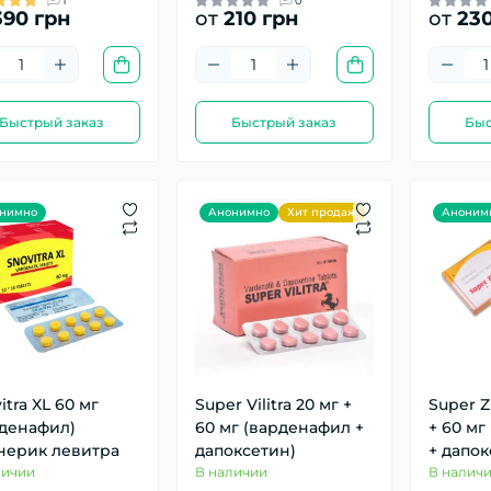
1
0
90 грн
от
210 грн
от
230
Быстрый заказ
Быстрый заказ
Быс
нимно
Анонимно
Хит продаж
Аноним
itra XL 60 мг
Super Vilitra 20 мг +
Super Z
рденафил)
60 мг (варденафил +
+ 60 мг
нерик левитра
дапоксетин)
+ дапок
личии
В наличии
В налич