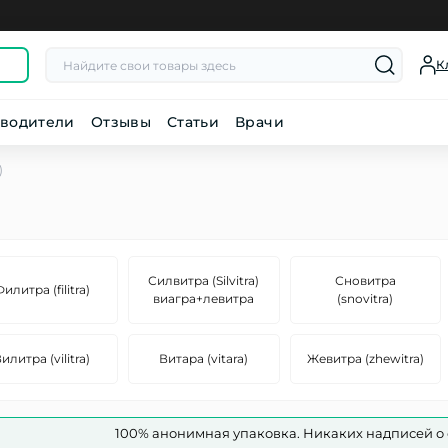
К
водители
Отзывы
Статьи
Врачи
)
Силвитра (Silvitra)
Сновитра
илитра (filitra)
виагра+левитра
(snovitra)
илитра (vilitra)
Витара (vitara)
Жевитра (zhewitra)
100% анонимная упаковка. Никаких надписей о