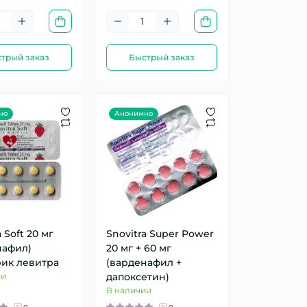
трый заказ
Быстрый заказ
но
Анонимно
 Soft 20 мг
Snovitra Super Power
нафил)
20 мг + 60 мг
ик левитра
(варденафил +
ии
дапоксетин)
В наличии