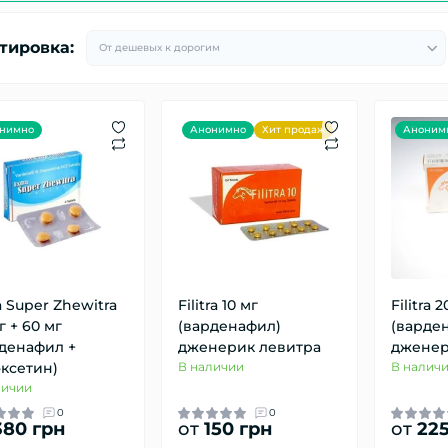
тировка:
нимно
Анонимно
Хит продаж
Аноним
a Super Zhewitra
Filitra 10 мг
Filitra 2
г + 60 мг
(варденафил)
(варде
денафил +
дженерик левитра
дженер
ксетин)
В наличии
В налич
личии
0
0
80 грн
от
150 грн
от
225