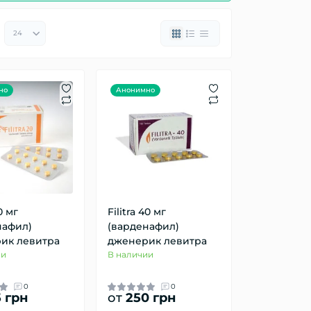
но
Анонимно
0 мг
Filitra 40 мг
нафил)
(варденафил)
ик левитра
дженерик левитра
ии
В наличии
0
0
 грн
от
250 грн