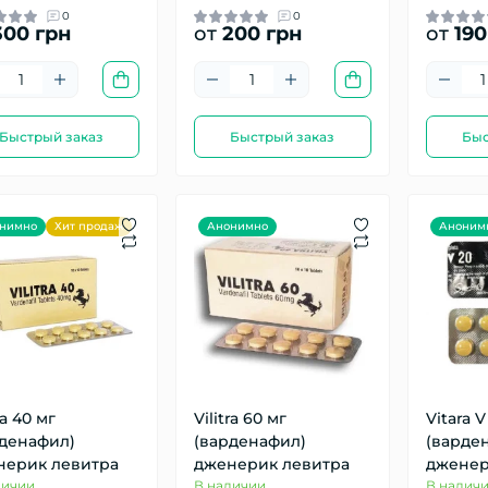
0
0
00 грн
от
200 грн
от
190
Быстрый заказ
Быстрый заказ
Быс
нимно
Хит продаж
Анонимно
Аноним
ra 40 мг
Vilitra 60 мг
Vitara V
рденафил)
(варденафил)
(варде
нерик левитра
дженерик левитра
дженер
личии
В наличии
В налич