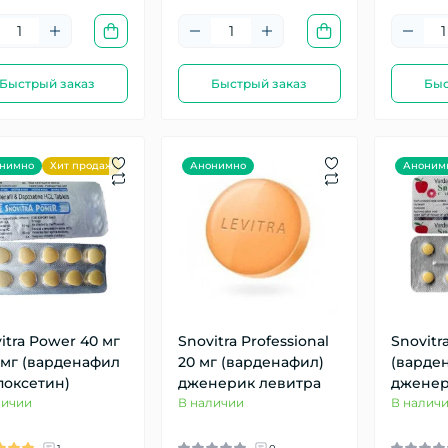
Быстрый заказ
Быстрый заказ
Быс
нимно
Хит продаж
Анонимно
Аноним
itra Power 40 мг
Snovitra Professional
Snovitra
 мг (варденафил
20 мг (варденафил)
(варде
поксетин)
дженерик левитра
дженер
личии
В наличии
В налич