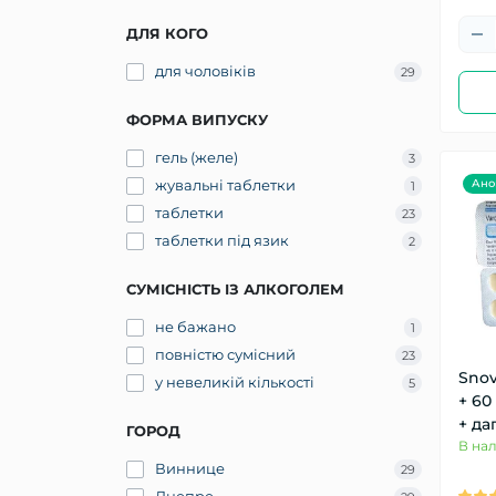
ДЛЯ КОГО
для чоловіків
29
ФОРМА ВИПУСКУ
гель (желе)
3
Ано
жувальні таблетки
1
таблетки
23
таблетки під язик
2
СУМІСНІСТЬ ІЗ АЛКОГОЛЕМ
не бажано
1
повністю сумісний
23
Snov
у невеликій кількості
5
+ 60
+ да
ГОРОД
В на
Виннице
29