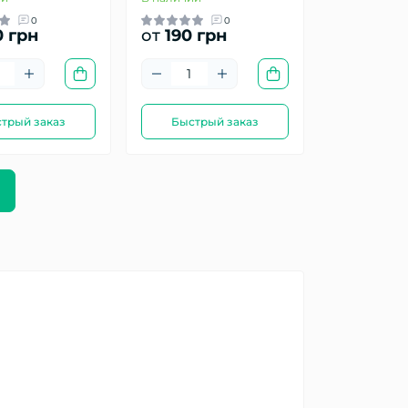
0
0
 грн
от
190 грн
трый заказ
Быстрый заказ