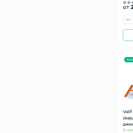
от
2
Ано
Valif
(ва
дже
В на