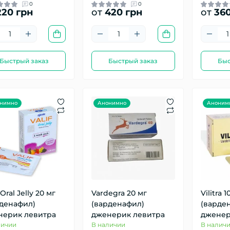
0
0
20 грн
от
420 грн
от
360
Быстрый заказ
Быстрый заказ
Быс
нимно
Анонимно
Аноним
 Oral Jelly 20 мг
Vardegra 20 мг
Vilitra 1
рденафил)
(варденафил)
(варде
нерик левитра
дженерик левитра
дженер
личии
В наличии
В налич