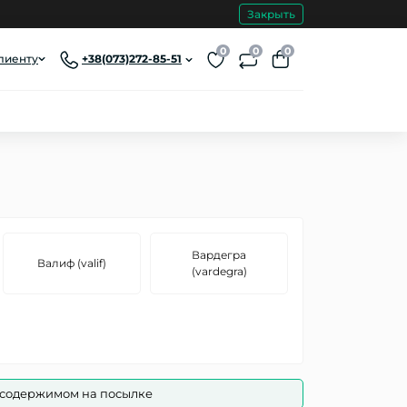
Закрыть
0
0
0
лиенту
+38(073)272-85-51
Вардегра
Валиф (valif)
(vardegra)
 содержимом на посылке