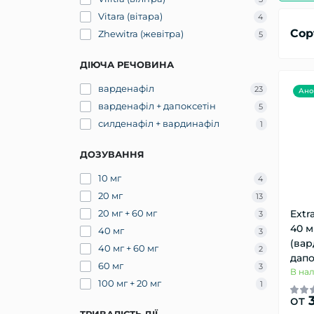
Vitara (вітара)
4
Сор
Zhewitra (жевітра)
5
ДІЮЧА РЕЧОВИНА
варденафіл
23
Ано
варденафіл + дапоксетін
5
силденафіл + вардинафіл
1
ДОЗУВАННЯ
10 мг
4
20 мг
13
20 мг + 60 мг
Extr
3
40 м
40 мг
3
(вар
40 мг + 60 мг
2
дапо
60 мг
3
В на
100 мг + 20 мг
1
от
3