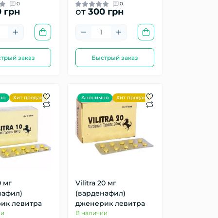
0
0
 грн
от
300 грн
трый заказ
Быстрый заказ
но
Хит продаж
Анонимно
Хит продаж
0 мг
Vilitra 20 мг
нафил)
(варденафил)
ик левитра
дженерик левитра
ии
В наличии