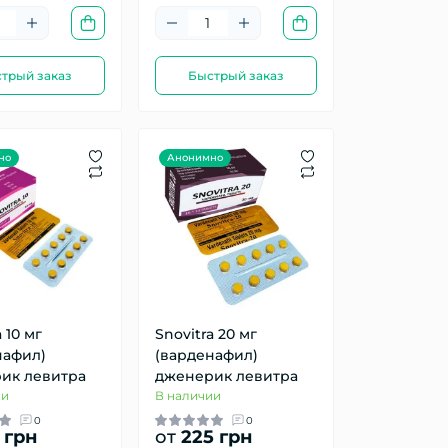
трый заказ
Быстрый заказ
но
Анонимно
 10 мг
Snovitra 20 мг
нафил)
(варденафил)
ик левитра
дженерик левитра
ии
В наличии
0
0
 грн
от
225 грн