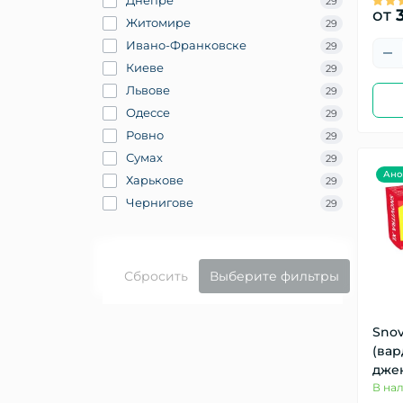
Днепре
29
от
3
Житомире
29
Ивано-Франковске
29
Киеве
29
Львове
29
Одессе
29
Ровно
29
Сумах
29
Ано
Харькове
29
Чернигове
29
Сбросить
Выберите фильтры
Snov
(ва
дже
В на