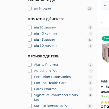
ТРИВАЛІСТЬ ДІЇ
до 9 годин
29
ПОЧАТОК ДІЇ ЧЕРЕЗ:
від 20 хвилин
6
від 40 хвилин
1
Ано
від 45 хвилин
17
від 60 хвилин
5
ПРОИЗВОДИТЕЛЬ
Ajanta Pharma
2
Aurochem Pvt
1
Centurion Laboratories
5
Filit
Fortune Health Care
4
мг (
Parex Pharma
1
дже
Signature Pharmaceuticals
4
В на
Ltd
от
2
Sunrise Remedies Pvt.
12