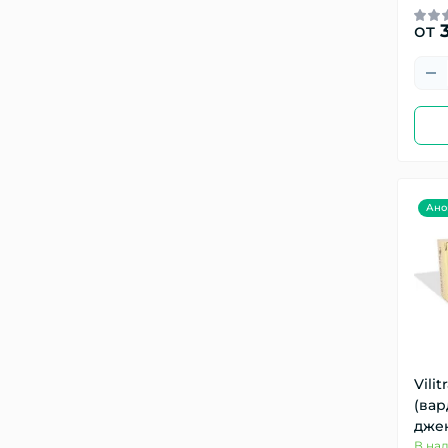
от
3
Ано
Vilit
(ва
дже
В на