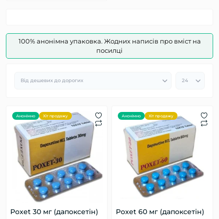
100% анонімна упаковка. Жодних написів про вміст на
посилці
Анонімно
Хіт продажу
Анонімно
Хіт продажу
Poxet 30 мг (дапоксетін)
Poxet 60 мг (дапоксетін)