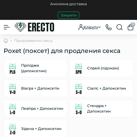
Анонімна доставка
Закрити
0
Клієнту
Продовження сексу
Poxet (поксет) для продления секса
Пріліджи
Спрей (лідокаїн)
(дапоксетин)
Віагра + Дапоксетін
Сіаліс + Дапоксетин
Стендра +
Левітра + Дапоксетин
Дапоксетин
Зідена + Дапоксетин