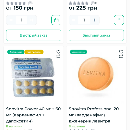
0
0
от
150 грн
от
225 грн
Быстрый заказ
Быстрый заказ
Анонимно
Хит продаж
Анонимно
Snovitra Power 40 мг + 60
Snovitra Professional 20
мг (варденафил +
мг (варденафил)
дапоксетин)
дженерик левитра
В наличии
В наличии