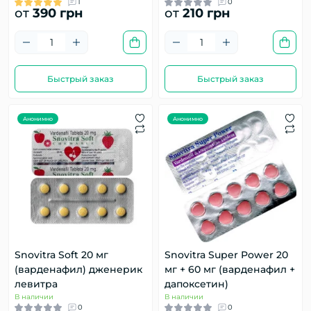
1
0
от
390 грн
от
210 грн
Быстрый заказ
Быстрый заказ
Анонимно
Анонимно
Snovitra Soft 20 мг
Snovitra Super Power 20
(варденафил) дженерик
мг + 60 мг (варденафил +
левитра
дапоксетин)
В наличии
В наличии
0
0