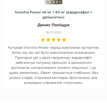
Snovitra Power 40 мг + 60 мг (варденафил +
дапоксетин)
Денис Поліщук
18.07.2025
Купував Snovitra Power перед важливою зустріччю.
Хотів під час неї бути максимально впевненим.
Препарат діє у двох напрямках: варденафіл
забезпечує потужну ерекцію, а дапоксетин
допомагає контролювати момент еякуляції. І це
дуже заманливо…Ефект тримається стабільно, без
різких спадів. Упаковка виглядає простенько, але
всередині справжній «помічник».